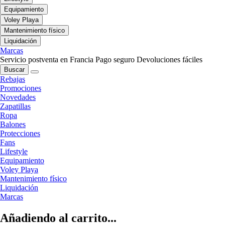
Equipamiento
Voley Playa
Mantenimiento físico
Liquidación
Marcas
Servicio postventa en Francia
Pago seguro
Devoluciones fáciles
Buscar
Rebajas
Promociones
Novedades
Zapatillas
Ropa
Balones
Protecciones
Fans
Lifestyle
Equipamiento
Voley Playa
Mantenimiento físico
Liquidación
Marcas
Añadiendo al carrito...