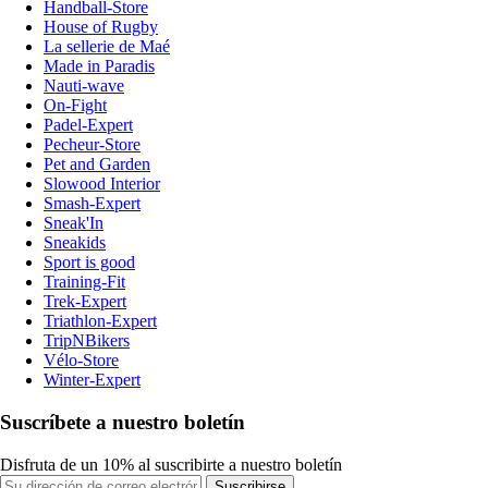
Handball-Store
House of Rugby
La sellerie de Maé
Made in Paradis
Nauti-wave
On-Fight
Padel-Expert
Pecheur-Store
Pet and Garden
Slowood Interior
Smash-Expert
Sneak'In
Sneakids
Sport is good
Training-Fit
Trek-Expert
Triathlon-Expert
TripNBikers
Vélo-Store
Winter-Expert
Suscríbete a nuestro boletín
Disfruta de un 10% al suscribirte a nuestro boletín
Suscribirse