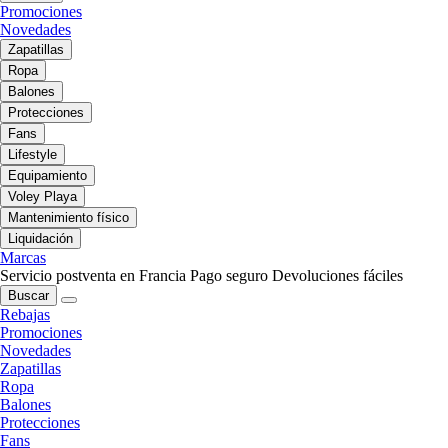
Promociones
Novedades
Zapatillas
Ropa
Balones
Protecciones
Fans
Lifestyle
Equipamiento
Voley Playa
Mantenimiento físico
Liquidación
Marcas
Servicio postventa en Francia
Pago seguro
Devoluciones fáciles
Buscar
Rebajas
Promociones
Novedades
Zapatillas
Ropa
Balones
Protecciones
Fans