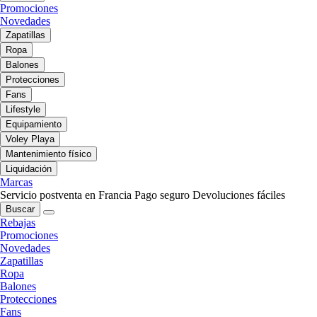
Promociones
Novedades
Zapatillas
Ropa
Balones
Protecciones
Fans
Lifestyle
Equipamiento
Voley Playa
Mantenimiento físico
Liquidación
Marcas
Servicio postventa en Francia
Pago seguro
Devoluciones fáciles
Buscar
Rebajas
Promociones
Novedades
Zapatillas
Ropa
Balones
Protecciones
Fans