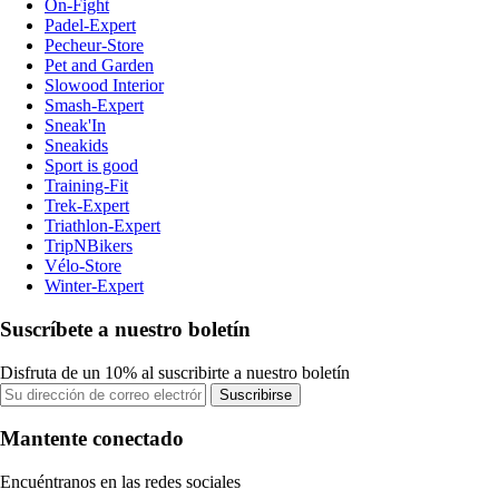
On-Fight
Padel-Expert
Pecheur-Store
Pet and Garden
Slowood Interior
Smash-Expert
Sneak'In
Sneakids
Sport is good
Training-Fit
Trek-Expert
Triathlon-Expert
TripNBikers
Vélo-Store
Winter-Expert
Suscríbete a nuestro boletín
Disfruta de un 10% al suscribirte a nuestro boletín
Suscribirse
Mantente conectado
Encuéntranos en las redes sociales