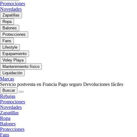
Promociones
Novedades
Zapatillas
Ropa
Balones
Protecciones
Fans
Lifestyle
Equipamiento
Voley Playa
Mantenimiento físico
Liquidación
Marcas
Servicio postventa en Francia
Pago seguro
Devoluciones fáciles
Buscar
Rebajas
Promociones
Novedades
Zapatillas
Ropa
Balones
Protecciones
Fans