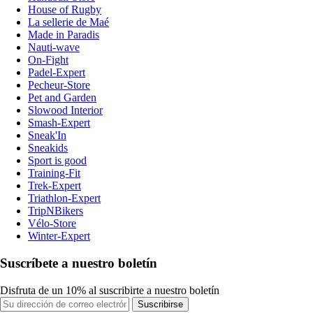
House of Rugby
La sellerie de Maé
Made in Paradis
Nauti-wave
On-Fight
Padel-Expert
Pecheur-Store
Pet and Garden
Slowood Interior
Smash-Expert
Sneak'In
Sneakids
Sport is good
Training-Fit
Trek-Expert
Triathlon-Expert
TripNBikers
Vélo-Store
Winter-Expert
Suscríbete a nuestro boletín
Disfruta de un 10% al suscribirte a nuestro boletín
Suscribirse