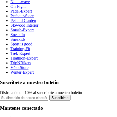
Nauti-wave
On-Fight
Padel-Expert
Pecheur-Store
Pet and Garden
Slowood Interior
Smash-Expert
Sneak'In
Sneakids
Sport is good
Training-Fit
Trek-Expert
Triathlon-Expert
TripNBikers
Vélo-Store
Winter-Expert
Suscríbete a nuestro boletín
Disfruta de un 10% al suscribirte a nuestro boletín
Suscribirse
Mantente conectado