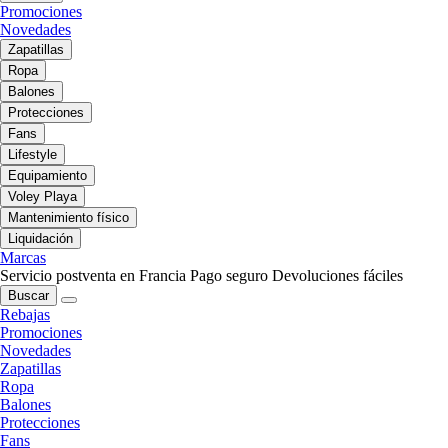
Promociones
Novedades
Zapatillas
Ropa
Balones
Protecciones
Fans
Lifestyle
Equipamiento
Voley Playa
Mantenimiento físico
Liquidación
Marcas
Servicio postventa en Francia
Pago seguro
Devoluciones fáciles
Buscar
Rebajas
Promociones
Novedades
Zapatillas
Ropa
Balones
Protecciones
Fans