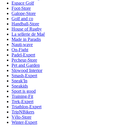
Espace Golf
Foot-Store
Galope-Store
Golf and co
Handball-Store
House of Rugby
La sellerie de Maé
Made in Paradis
Nauti-wave
On-Fight
Padel-Expert
Pecheur-Store
Pet and Garden
Slowood Interior
Smash-Expert
Sneak'In
Sneakids
Sport is good
Training-Fit
Trek-Expert
Triathlon-Expert
TripNBikers
Vélo-Store
Winter-Expert