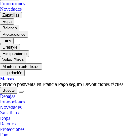
Promociones
Novedades
Zapatillas
Ropa
Balones
Protecciones
Fans
Lifestyle
Equipamiento
Voley Playa
Mantenimiento físico
Liquidación
Marcas
Servicio postventa en Francia
Pago seguro
Devoluciones fáciles
Buscar
Rebajas
Promociones
Novedades
Zapatillas
Ropa
Balones
Protecciones
Fans