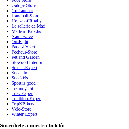
Foot-Store
Galope-Store
Golf and co
Handball-Store
House of Rugby
La sellerie de Maé
Made in Paradis
Nauti-wave
On-Fight
Padel-Expert
Pecheur-Store
Pet and Garden
Slowood Interior
Smash-Expert
Sneak'In
Sneakids
Sport is good
Training-Fit
Trek-Expert
Triathlon-Expert
TripNBikers
Vélo-Store
Winter-Expert
Suscríbete a nuestro boletín