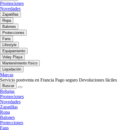
Promociones
Novedades
Zapatillas
Ropa
Balones
Protecciones
Fans
Lifestyle
Equipamiento
Voley Playa
Mantenimiento físico
Liquidación
Marcas
Servicio postventa en Francia
Pago seguro
Devoluciones fáciles
Buscar
Rebajas
Promociones
Novedades
Zapatillas
Ropa
Balones
Protecciones
Fans